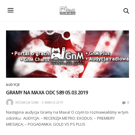
AUDYCJE
GRAMY NA MAXA ODC 589 05.03.2019
REDAKCJA GNM
5 MARCA 2019
0
Następna audycja Gramy na Maxa! O czym to rozmawialiśmy w tym
odcinku: AUDYCJA: – RECENZJA METRO: EXODUS; – PREMIERY
MIESIĄCA; – POGADANKA: GOLD VS PS PLUS