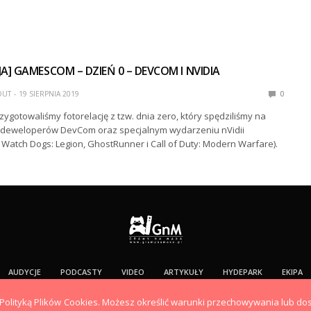
A] GAMESCOM – DZIEŃ 0 – DEVCOM I NVIDIA
DUT
19 SIERPNIA 2019
0
zygotowaliśmy fotorelację z tzw. dnia zero, który spędziliśmy na
a deweloperów DevCom oraz specjalnym wydarzeniu nVidii
. Watch Dogs: Legion, GhostRunner i Call of Duty: Modern Warfare).
AUDYCJE
PODCASTY
VIDEO
ARTYKUŁY
HYDEPARK
EKIPA
Copyright ©2019 GramyNaMaxa.pl. Wszelkie prawa zastrzeżone.
 z Polityką Plików Cookies. Możesz określić warunki przechowywania lub do