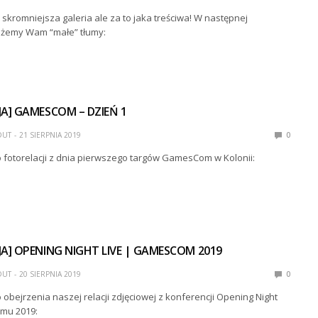
 skromniejsza galeria ale za to jaka treściwa! W następnej
każemy Wam “małe” tłumy:
A] GAMESCOM – DZIEŃ 1
DUT
21 SIERPNIA 2019
0
fotorelacji z dnia pierwszego targów GamesCom w Kolonii:
A] OPENING NIGHT LIVE | GAMESCOM 2019
DUT
20 SIERPNIA 2019
0
bejrzenia naszej relacji zdjęciowej z konferencji Opening Night
mu 2019: