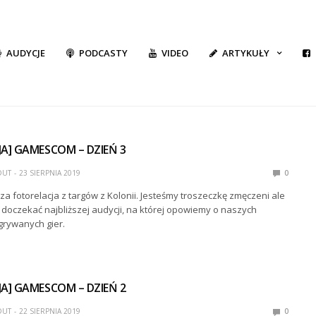
AUDYCJE
PODCASTY
VIDEO
ARTYKUŁY
A] GAMESCOM – DZIEŃ 3
DUT
23 SIERPNIA 2019
0
za fotorelacja z targów z Kolonii. Jesteśmy troszeczkę zmęczeni ale
doczekać najbliższej audycji, na której opowiemy o naszych
grywanych gier.
A] GAMESCOM – DZIEŃ 2
DUT
22 SIERPNIA 2019
0