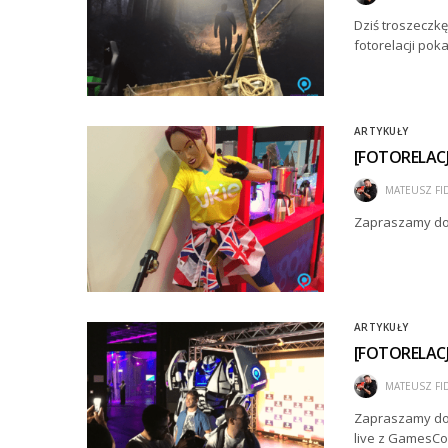
Dziś troszeczkę
fotorelacji po
ARTYKUŁY
[FOTORELACJ
MATEUSZ FI
Zapraszamy do 
ARTYKUŁY
[FOTORELACJ
MATEUSZ FI
Zapraszamy do o
live z GamesCo