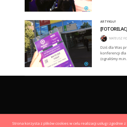
ARTYKUŁY
[FOTORELACJ
MATEUSZ FI
Dziś dla Was pr
konferencji dl
(ograliśmy m.in
Strona korzysta z plików cookies w celu realizacji usług i zgodnie