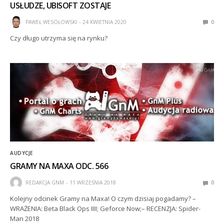
USŁUDZE, UBISOFT ZOSTAJE
PAWEŁ WESOŁOWSKI
24 KWIETNIA 2020
0
Czy długo utrzyma się na rynku?
AUDYCJE
GRAMY NA MAXA ODC. 566
REDAKCJA GNM
11 WRZEŚNIA 2018
0
Kolejny odcinek Gramy na Maxa! O czym dzisiaj pogadamy? –
WRAŻENIA: Beta Black Ops IIII; Geforce Now;– RECENZJA: Spider-
Man 2018