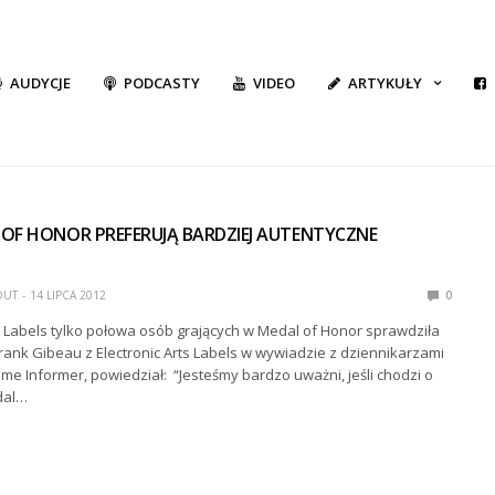
AUDYCJE
PODCASTY
VIDEO
ARTYKUŁY
 OF HONOR PREFERUJĄ BARDZIEJ AUTENTYCZNE
DUT
14 LIPCA 2012
0
 Labels tylko połowa osób grających w Medal of Honor sprawdziła
 Frank Gibeau z Electronic Arts Labels w wywiadzie z dziennikarzami
e Informer, powiedział: “Jesteśmy bardzo uważni, jeśli chodzi o
dal…