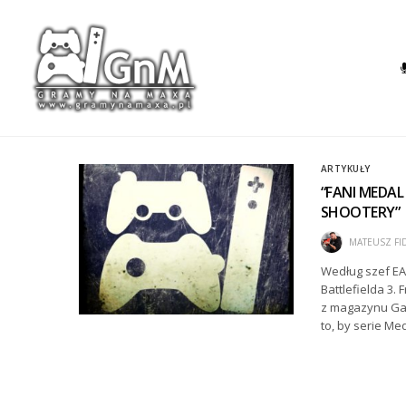
ARTYKUŁY
“FANI MEDAL
SHOOTERY”
MATEUSZ FI
Według szef EA
Battlefielda 3.
z magazynu Gam
to, by serie Me