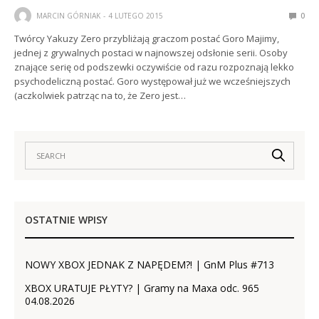
MARCIN GÓRNIAK
4 LUTEGO 2015
0
Twórcy Yakuzy Zero przybliżają graczom postać Goro Majimy,
jednej z grywalnych postaci w najnowszej odsłonie serii. Osoby
znające serię od podszewki oczywiście od razu rozpoznają lekko
psychodeliczną postać. Goro występował już we wcześniejszych
(aczkolwiek patrząc na to, że Zero jest…
OSTATNIE WPISY
NOWY XBOX JEDNAK Z NAPĘDEM?! | GnM Plus #713
XBOX URATUJE PŁYTY? | Gramy na Maxa odc. 965
04.08.2026