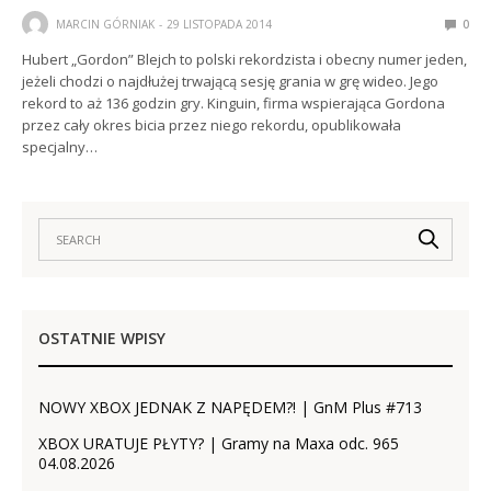
MARCIN GÓRNIAK
29 LISTOPADA 2014
0
Hubert „Gordon” Blejch to polski rekordzista i obecny numer jeden,
jeżeli chodzi o najdłużej trwającą sesję grania w grę wideo. Jego
rekord to aż 136 godzin gry. Kinguin, firma wspierająca Gordona
przez cały okres bicia przez niego rekordu, opublikowała
specjalny…
OSTATNIE WPISY
NOWY XBOX JEDNAK Z NAPĘDEM?! | GnM Plus #713
XBOX URATUJE PŁYTY? | Gramy na Maxa odc. 965
04.08.2026