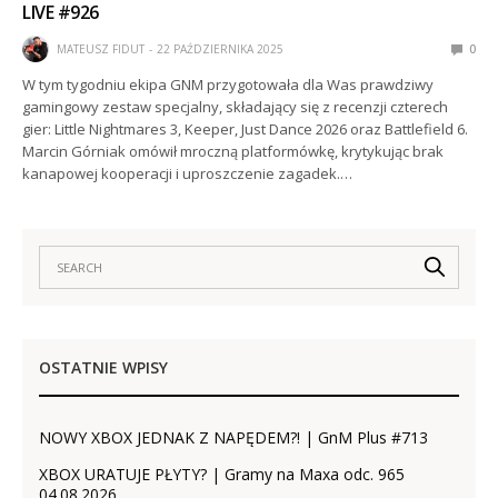
LIVE #926
MATEUSZ FIDUT
22 PAŹDZIERNIKA 2025
0
W tym tygodniu ekipa GNM przygotowała dla Was prawdziwy
gamingowy zestaw specjalny, składający się z recenzji czterech
gier: Little Nightmares 3, Keeper, Just Dance 2026 oraz Battlefield 6.
Marcin Górniak omówił mroczną platformówkę, krytykując brak
kanapowej kooperacji i uproszczenie zagadek.…
OSTATNIE WPISY
NOWY XBOX JEDNAK Z NAPĘDEM?! | GnM Plus #713
XBOX URATUJE PŁYTY? | Gramy na Maxa odc. 965
04.08.2026