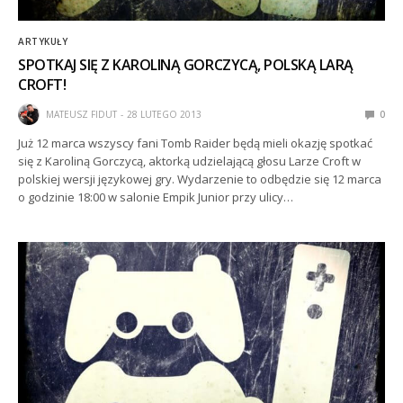
ARTYKUŁY
SPOTKAJ SIĘ Z KAROLINĄ GORCZYCĄ, POLSKĄ LARĄ
CROFT!
MATEUSZ FIDUT
28 LUTEGO 2013
0
Już 12 marca wszyscy fani Tomb Raider będą mieli okazję spotkać
się z Karoliną Gorczycą, aktorką udzielającą głosu Larze Croft w
polskiej wersji językowej gry. Wydarzenie to odbędzie się 12 marca
o godzinie 18:00 w salonie Empik Junior przy ulicy…