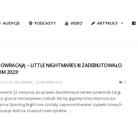
AUDYCJE
PODCASTY
VIDEO
ARTYKUŁY
OWRACAJĄ – LITTLE NIGHTMARES III ZADEBIUTOWAŁO
M 2023!
UCE VEL STUZMANIA
23 SIERPNIA 2023
0
owicie 22 sierpnia, po prawie dwuletniej przerwie powróciły targi,
y gracze niecierpliwie czekali. Na tej gigantycznej imprezie już
a na Opening Night Live zostały zaprezentowane zajawki nowych
tynuacje dobrze znanych nam tytułów. …