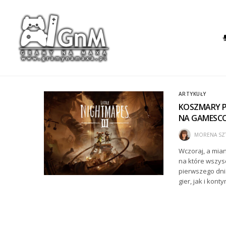
ARTYKUŁY
KOSZMARY P
NA GAMESCO
MORENA SZT
Wczoraj, a mian
na które wszysc
pierwszego dni
gier, jak i kon