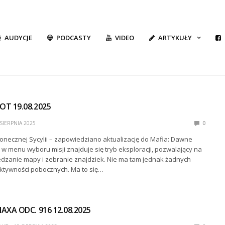
AUDYCJE
PODCASTY
VIDEO
ARTYKUŁY
T 19.08.2025
SIERPNIA 2025
0
łonecznej Sycylii – zapowiedziano aktualizację do Mafia: Dawne
w menu wyboru misji znajduje się tryb eksploracji, pozwalający na
zanie mapy i zebranie znajdziek. Nie ma tam jednak żadnych
tywności pobocznych. Ma to się…
XA ODC. 916 12.08.2025