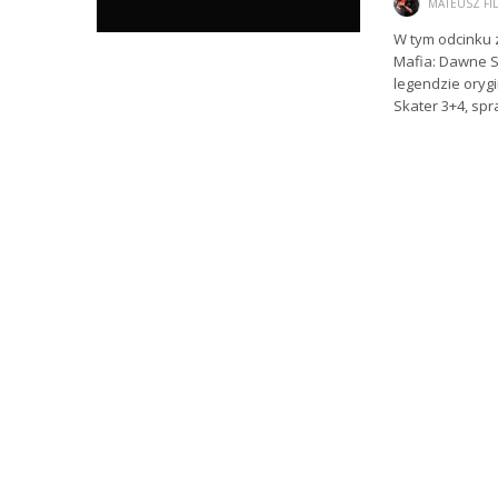
MATEUSZ FI
W tym odcinku 
Mafia: Dawne S
legendzie oryg
Skater 3+4, spr