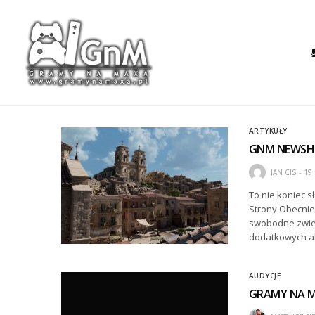
ARTYKUŁY
GNM NEWSHO
JAN CIS
19 
To nie koniec s
Strony Obecnie 
swobodne zwied
dodatkowych ak
AUDYCJE
GRAMY NA MA