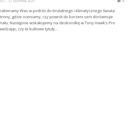
DUT
12 SIERPNIA 2025
0
zabieramy Was w podróż do brutalnego i klimatycznego świata
trony, gdzie oceniamy, czy powrót do korzeni serii dorównuje
inału. Następnie wskakujemy na deskorolkę w Tony Hawk’s Pro
awdzając, czy te kultowe tytuły…