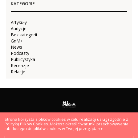
KATEGORIE
Artykuły
Audycje
Bez kategorii
GnM+
News
Podcasty
Publicystyka
Recenzje
Relacje
Strona korzysta z plików cookies w celu realizacji usług i zgodnie z
AUDYCJE
PODCASTY
VIDEO
ARTYKUŁY
HYDEPARK
Polityką Plików Cookies. Możesz określić warunki przechowywania
EKIPA
lub dostępu do plików cookies w Twojej przeglądarce.
Copyright ©2019 GramyNaMaxa.pl. Wszelkie prawa zastrzeżone.