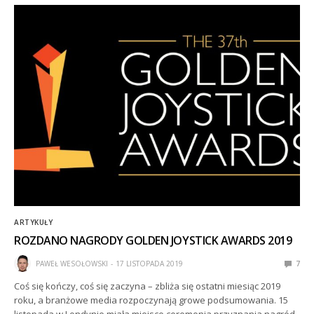
ARTYKUŁY
ROZDANO NAGRODY GOLDEN JOYSTICK AWARDS 2019
PAWEŁ WESOŁOWSKI
17 LISTOPADA 2019
7
Coś się kończy, coś się zaczyna – zbliża się ostatni miesiąc 2019
roku, a branżowe media rozpoczynają growe podsumowania. 15
listopada w Londynie miała miejsce ceremonia przyznania nagród