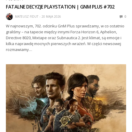
FATALNE DECYZJE PLAYSTATION | GNM PLUS #702
MATEUSZ FIDUT
20 MAJA 2026
0
W najnowszym, 702. odcinku GnM Plus sprawdzamy, w co ostatnio
graliśmy – na tapecie między innymi Forza Horizon 6, Aphelion,
Directive 8020, Mixtape oraz Subnautica 2. Jest klimat, są emocje i
kilka naprawdę mocnych pierwszych wrażeń. W części newsowej
rozmawiamy…