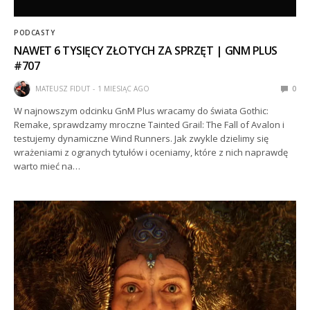
PODCASTY
NAWET 6 TYSIĘCY ZŁOTYCH ZA SPRZĘT | GNM PLUS
#707
MATEUSZ FIDUT
1 MIESIĄC AGO
0
W najnowszym odcinku GnM Plus wracamy do świata Gothic:
Remake, sprawdzamy mroczne Tainted Grail: The Fall of Avalon i
testujemy dynamiczne Wind Runners. Jak zwykle dzielimy się
wrażeniami z ogranych tytułów i oceniamy, które z nich naprawdę
warto mieć na…