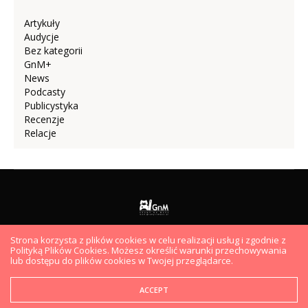
Artykuły
Audycje
Bez kategorii
GnM+
News
Podcasty
Publicystyka
Recenzje
Relacje
Strona korzysta z plików cookies w celu realizacji usług i zgodnie z
AUDYCJE
PODCASTY
VIDEO
ARTYKUŁY
HYDEPARK
Polityką Plików Cookies. Możesz określić warunki przechowywania
EKIPA
lub dostępu do plików cookies w Twojej przeglądarce.
Copyright ©2019 GramyNaMaxa.pl. Wszelkie prawa zastrzeżone.
ACCEPT