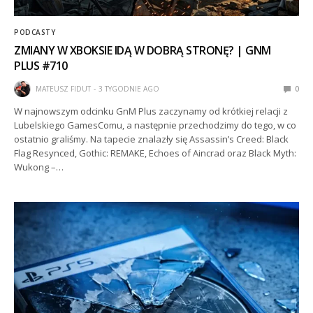
PODCASTY
ZMIANY W XBOKSIE IDĄ W DOBRĄ STRONĘ? | GNM
PLUS #710
MATEUSZ FIDUT
3 TYGODNIE AGO
0
W najnowszym odcinku GnM Plus zaczynamy od krótkiej relacji z
Lubelskiego GamesComu, a następnie przechodzimy do tego, w co
ostatnio graliśmy. Na tapecie znalazły się Assassin’s Creed: Black
Flag Resynced, Gothic: REMAKE, Echoes of Aincrad oraz Black Myth:
Wukong –…