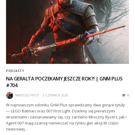
PODCASTY
NA GERALTA POCZEKAMY JESZCZE ROK?! | GNM PLUS
#704
MATEUSZ FIDUT
3 CZERWCA 2026
0
W najnowszym odcinku GnM Plus sprawdzamy dwa gorące tytuły
— LEGO Batman oraz 007 First Light. Dzielimy się pierwszymi
wrażeniami i zastanawiamy się, czy zarówno Mroczny Rycerz, jak i
Agent 007 mają szansę namieszać na rynku gier akcji.W części
newsowej…