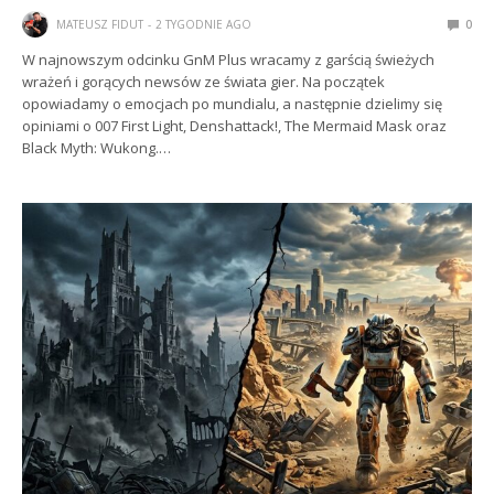
MATEUSZ FIDUT
2 TYGODNIE AGO
0
W najnowszym odcinku GnM Plus wracamy z garścią świeżych
wrażeń i gorących newsów ze świata gier. Na początek
opowiadamy o emocjach po mundialu, a następnie dzielimy się
opiniami o 007 First Light, Denshattack!, The Mermaid Mask oraz
Black Myth: Wukong.…