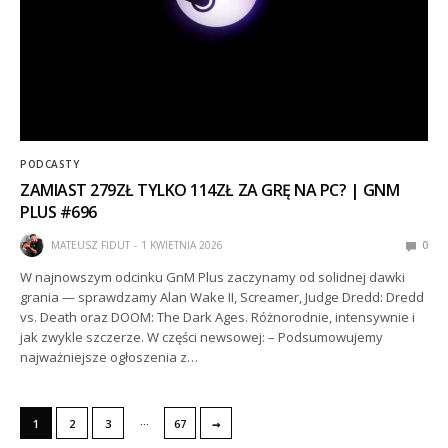
PODCASTY
ZAMIAST 279ZŁ TYLKO 114ZŁ ZA GRĘ NA PC? | GNM
PLUS #696
MATEUSZ FIDUT
1 KWIETNIA 2026
0
W najnowszym odcinku GnM Plus zaczynamy od solidnej dawki
grania — sprawdzamy Alan Wake II, Screamer, Judge Dredd: Dredd
vs. Death oraz DOOM: The Dark Ages. Różnorodnie, intensywnie i
jak zwykle szczerze. W części newsowej: – Podsumowujemy
najważniejsze ogłoszenia z…
…
→
1
2
3
67