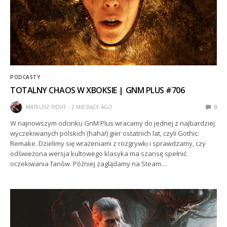
PODCASTY
TOTALNY CHAOS W XBOKSIE | GNM PLUS #706
MATEUSZ FIDUT
2 MIESIĄCE AGO
0
W najnowszym odcinku GnM Plus wracamy do jednej z najbardziej
wyczekiwanych polskich (haha!) gier ostatnich lat, czyli Gothic:
Remake. Dzielimy się wrażeniami z rozgrywki i sprawdzamy, czy
odświeżona wersja kultowego klasyka ma szansę spełnić
oczekiwania fanów. Później zaglądamy na Steam…