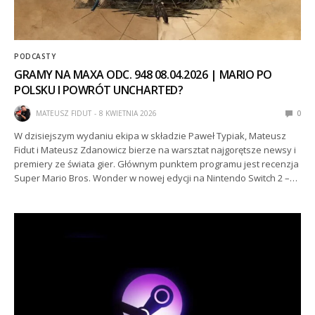
PODCASTY
GRAMY NA MAXA ODC. 948 08.04.2026 | MARIO PO
POLSKU I POWRÓT UNCHARTED?
MATEUSZ FIDUT
8 KWIETNIA 2026
0
W dzisiejszym wydaniu ekipa w składzie Paweł Typiak, Mateusz
Fidut i Mateusz Zdanowicz bierze na warsztat najgorętsze newsy i
premiery ze świata gier. Głównym punktem programu jest recenzja
Super Mario Bros. Wonder w nowej edycji na Nintendo Switch 2 –…