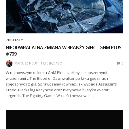
PODCASTY
NIEODWRACALNA ZMIANA W BRANŻY GIER | GNM PLUS
#709
MATEUSZ FIDUT
1 MIESIĄC AGO
0
W najnowszym odcinku GnM Plus dzielimy się obszernymi
wrażeniami z The Blood of Dawnwalker po kilku godzinach
spędzonych z grą. Sprawdzamy również, jak wypada Assassin’s
Creed: Black Flag Resynced oraz nietypowa bijatyka Avatar
Legends: The Fighting Game. W części newsowej…