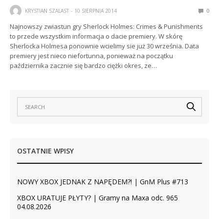
KRYSTIAN SZALAST
10 SIERPNIA 2014
0
Najnowszy zwiastun gry Sherlock Holmes: Crimes & Punishments
to przede wszystkim informacja o dacie premiery. W skórę
Sherlocka Holmesa ponownie wcielimy sie już 30 września. Data
premiery jest nieco niefortunna, ponieważ na początku
października zacznie się bardzo ciężki okres, ze…
OSTATNIE WPISY
NOWY XBOX JEDNAK Z NAPĘDEM?! | GnM Plus #713
XBOX URATUJE PŁYTY? | Gramy na Maxa odc. 965
04.08.2026