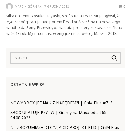
MARCIN GÓRNIAK
7 GRUDNIA 2012
0
Kilka dni temu Yosuke Hayashi, szef studia Team Ninja ogłosił, że
jego zespół pracuje nad portem Dead or Alive 5 na najnowszego
handhelda Sony. Przewidywana data premiery została określona
na 2013 rok. My natomiast wiemy już nieco więcej. Marzec 2013…
OSTATNIE WPISY
NOWY XBOX JEDNAK Z NAPĘDEM?! | GnM Plus #713
XBOX URATUJE PŁYTY? | Gramy na Maxa odc. 965
04.08.2026
NIEZROZUMIAŁA DECYZJA CD PROJEKT RED | GnM Plus