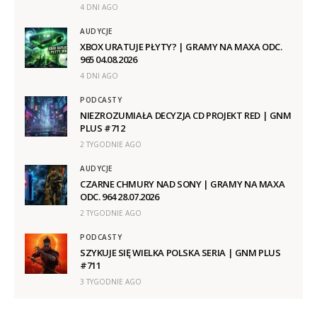
4 DNI AGO
AUDYCJE
XBOX URATUJE PŁYTY? | GRAMY NA MAXA ODC.
965 04.08.2026
4 DNI AGO
PODCASTY
NIEZROZUMIAŁA DECYZJA CD PROJEKT RED | GNM
PLUS #712
2 TYGODNIE AGO
AUDYCJE
CZARNE CHMURY NAD SONY | GRAMY NA MAXA
ODC. 964 28.07.2026
2 TYGODNIE AGO
PODCASTY
SZYKUJE SIĘ WIELKA POLSKA SERIA | GNM PLUS
#711
3 TYGODNIE AGO