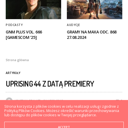
PODCASTY
AUDYCJE
GNM PLUS VOL. 666
GRAMY NA MAXA ODC. 868
[GAMESCOM ’25]
27.08.2024
Strona główna
ARTYKUŁY
UPRISING 44 Z DATĄ PREMIERY
KRYSTIAN SZALAST
21 LIPCA 2012
0
Strona korzysta z plików cookies w celu realizacji usług i zgodnie z
Polityką Plików Cookies. Możesz określić warunki przechowywania
lub dostępu do plików cookies w Twojej przeglądarce.
ACCEPT