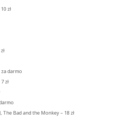
10 zł
 zł
– za darmo
7 zł
ł
 darmo
d, The Bad and the Monkey – 18 zł