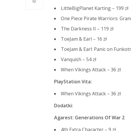
LittleBigPlanet Karting – 199 zł
One Piece Pirate Warriors: Grand
The Darkness II – 119 zł
ToeJam & Earl – 16 zł
ToeJam & Earl: Panic on Funkotr
Vanquish – 54 zł
When Vikings Attack – 36 zł
PlayStation Vita:
When Vikings Attack – 36 zł
Dodatki:
Agarest: Generations Of War 2
4th Extra Character – 9 zł