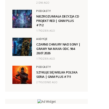
2 DNI AGO
PODCASTY
NIEZROZUMIAŁA DECYZJA CD
PROJEKT RED | GNM PLUS
#712
1 TYDZIEŃ AGO
AUDYCJE
CZARNE CHMURY NAD SONY |
GRAMY NA MAXA ODC. 964
28.07.2026
1 TYDZIEŃ AGO
PODCASTY
SZYKUJE SIĘ WIELKA POLSKA
SERIA | GNM PLUS #711
2 TYGODNIE AGO