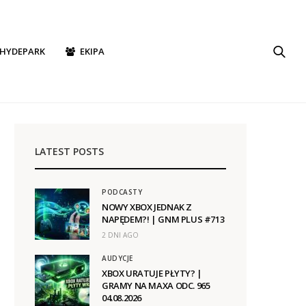
HYDEPARK
EKIPA
LATEST POSTS
PODCASTY
NOWY XBOX JEDNAK Z
NAPĘDEM?! | GNM PLUS #713
2 DNI AGO
AUDYCJE
XBOX URATUJE PŁYTY? |
GRAMY NA MAXA ODC. 965
04.08.2026