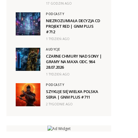
17 GODZIN AGO
PODCASTY
NIEZROZUMIAŁA DECYZJA CD
PROJEKT RED | GNM PLUS
#712
1 TYDZIEŃ AGO
AUDYCJE
CZARNE CHMURY NAD SONY |
GRAMY NA MAXA ODC. 964
28.07.2026
1 TYDZIEŃ AGO
PODCASTY
SZYKUJE SIĘ WIELKA POLSKA
SERIA | GNM PLUS #711
2 TYGODNIE AGO