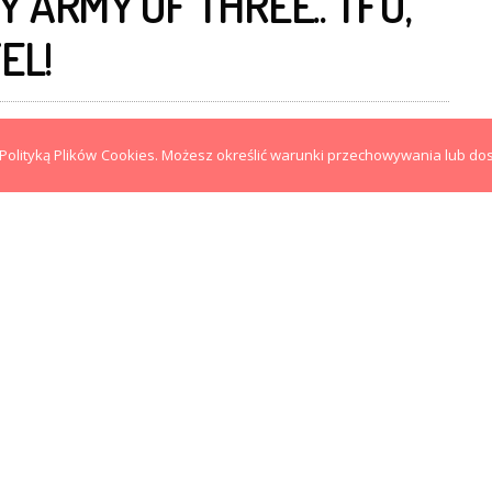
 ARMY OF THREE.. TFU,
EL!
0
 z Polityką Plików Cookies. Możesz określić warunki przechowywania lub do