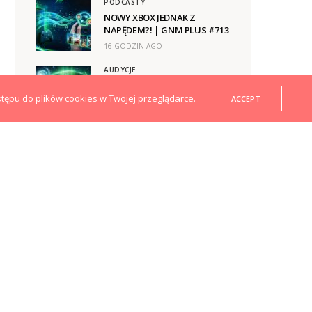
PODCASTY
NOWY XBOX JEDNAK Z
NAPĘDEM?! | GNM PLUS #713
16 GODZIN AGO
AUDYCJE
XBOX URATUJE PŁYTY? |
GRAMY NA MAXA ODC. 965
stępu do plików cookies w Twojej przeglądarce.
ACCEPT
04.08.2026
17 GODZIN AGO
PODCASTY
NIEZROZUMIAŁA DECYZJA CD
PROJEKT RED | GNM PLUS
#712
1 TYDZIEŃ AGO
AUDYCJE
CZARNE CHMURY NAD SONY |
GRAMY NA MAXA ODC. 964
28.07.2026
1 TYDZIEŃ AGO
PODCASTY