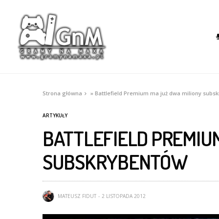
Strona główna
»
Battlefield Premium ma już dwa miliony subs
ARTYKUŁY
BATTLEFIELD PREMIU
SUBSKRYBENTÓW
MATEUSZ FIDUT
2 LISTOPADA 2012