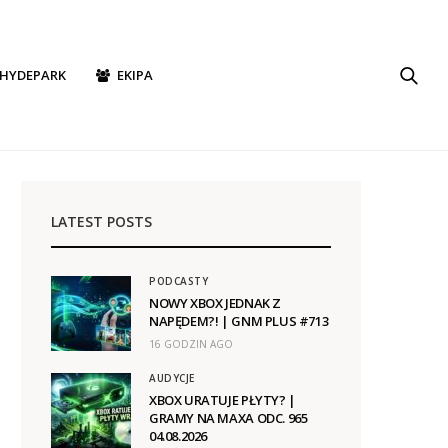
HYDEPARK
EKIPA
LATEST POSTS
PODCASTY
NOWY XBOX JEDNAK Z
NAPĘDEM?! | GNM PLUS #713
16 GODZIN AGO
AUDYCJE
XBOX URATUJE PŁYTY? |
GRAMY NA MAXA ODC. 965
04.08.2026