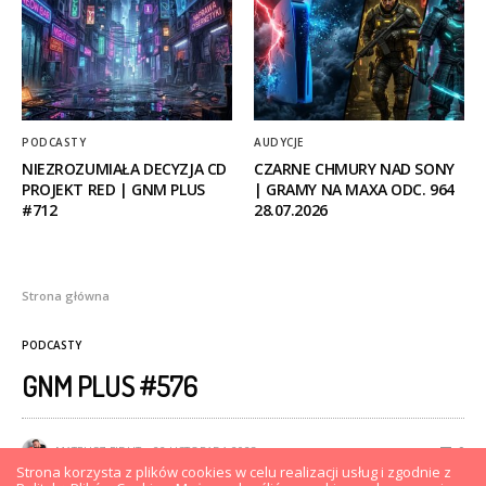
PODCASTY
AUDYCJE
NIEZROZUMIAŁA DECYZJA CD
CZARNE CHMURY NAD SONY
PROJEKT RED | GNM PLUS
| GRAMY NA MAXA ODC. 964
#712
28.07.2026
Strona główna
PODCASTY
GNM PLUS #576
MATEUSZ FIDUT
22 LISTOPADA 2023
0
Strona korzysta z plików cookies w celu realizacji usług i zgodnie z