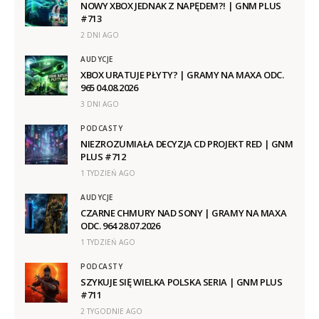
NOWY XBOX JEDNAK Z NAPĘDEM?! | GNM PLUS
#713
2 DNI AGO
AUDYCJE
XBOX URATUJE PŁYTY? | GRAMY NA MAXA ODC.
965 04.08.2026
3 DNI AGO
PODCASTY
NIEZROZUMIAŁA DECYZJA CD PROJEKT RED | GNM
PLUS #712
1 TYDZIEŃ AGO
AUDYCJE
CZARNE CHMURY NAD SONY | GRAMY NA MAXA
ODC. 964 28.07.2026
1 TYDZIEŃ AGO
PODCASTY
SZYKUJE SIĘ WIELKA POLSKA SERIA | GNM PLUS
#711
2 TYGODNIE AGO