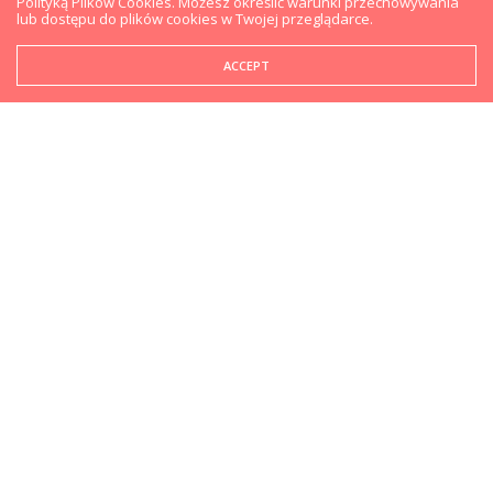
Polityką Plików Cookies. Możesz określić warunki przechowywania
lub dostępu do plików cookies w Twojej przeglądarce.
ACCEPT
W 576 odcinku GnM Plus rozmawiamy o premierze
Marvel’s Wolverine, remasterze The Last of Us Part II
oraz niezapowiedzianych grach Gearboksa (Brothers
in Arms!). Zapraszamy do odsłuchu!