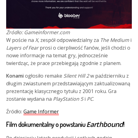
Źródło:
Gameinformer.com
W poście na
X
, zespół odpowiedzialny za
The Medium
i
Layers of Fear
prosi o cierpliwość fanów, jeśli chodzi o
nowe informacje na temat gry, jednocześnie
twierdząc, że prace przebiegają zgodnie z planem.
Konami
ogłosiło remake
Silent Hill 2
w październiku z
długim zwiastunem przedstawiającym zaktualizowaną
prezentację klasycznego tytułu z 2001 roku. Gra
zostanie wydana na
PlayStation 5
i
PC
.
Źródło:
Game Informer
Earthbound
Film dokumentalny o powstaniu
!