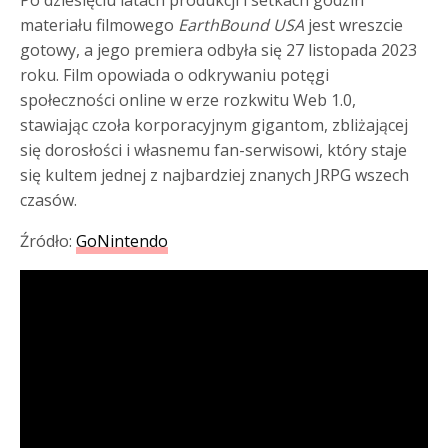
Po dziesięciu latach produkcji i setkach godzin
materiału filmowego
EarthBound USA
jest wreszcie
gotowy, a jego premiera odbyła się 27 listopada 2023
roku. Film opowiada o odkrywaniu potęgi
społeczności online w erze rozkwitu Web 1.0,
stawiając czoła korporacyjnym gigantom, zbliżającej
się dorosłości i własnemu fan-serwisowi, który staje
się kultem jednej z najbardziej znanych JRPG wszech
czasów.
Źródło:
GoNintendo