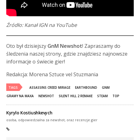
Źródło:
Kanał IGN na YouTube
Oto był dzisiejszy
GnM Newshot
! Zapraszamy do
śledzenia naszej strony, gdzie znajdziesz najnowsze
informacje o świecie gier!
Redakcja: Morena Sztuce vel Stuzmania
TAGS
ASSASSINS CREED MIRAGE
EARTHBOUND
GNM
GRAMY NA MAXA
NEWSHOT
SILENT HILL 2 REMAKE
STEAM
TOP
Kyrylo Kostiushkevych
osoba, odpowiedzialna za newshot, oraz recenzje gier