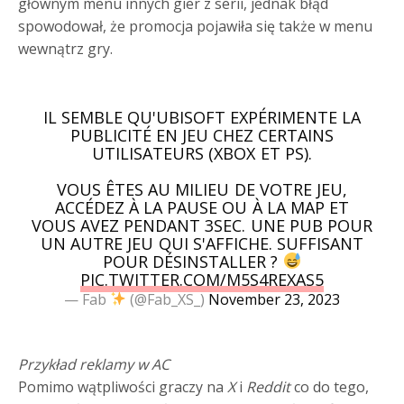
głównym menu innych gier z serii, jednak błąd
spowodował, że promocja pojawiła się także w menu
wewnątrz gry.
IL SEMBLE QU'UBISOFT EXPÉRIMENTE LA
PUBLICITÉ EN JEU CHEZ CERTAINS
UTILISATEURS (XBOX ET PS).
VOUS ÊTES AU MILIEU DE VOTRE JEU,
ACCÉDEZ À LA PAUSE OU À LA MAP ET
VOUS AVEZ PENDANT 3SEC. UNE PUB POUR
UN AUTRE JEU QUI S'AFFICHE. SUFFISANT
POUR DÉSINSTALLER ?
PIC.TWITTER.COM/M5S4REXAS5
— Fab
(@Fab_XS_)
November 23, 2023
Przykład reklamy w AC
Pomimo wątpliwości graczy na
X
i
Reddit
co do tego,