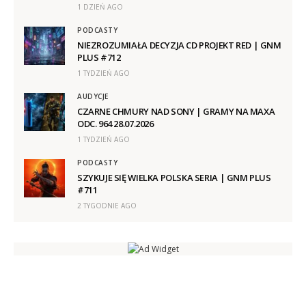
1 DZIEŃ AGO
PODCASTY
NIEZROZUMIAŁA DECYZJA CD PROJEKT RED | GNM
PLUS #712
1 TYDZIEŃ AGO
AUDYCJE
CZARNE CHMURY NAD SONY | GRAMY NA MAXA
ODC. 964 28.07.2026
1 TYDZIEŃ AGO
PODCASTY
SZYKUJE SIĘ WIELKA POLSKA SERIA | GNM PLUS
#711
2 TYGODNIE AGO