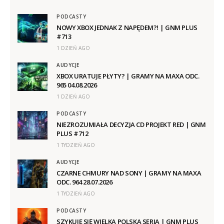
PODCASTY
NOWY XBOX JEDNAK Z NAPĘDEM?! | GNM PLUS
#713
1 DZIEŃ AGO
AUDYCJE
XBOX URATUJE PŁYTY? | GRAMY NA MAXA ODC.
965 04.08.2026
1 DZIEŃ AGO
PODCASTY
NIEZROZUMIAŁA DECYZJA CD PROJEKT RED | GNM
PLUS #712
1 TYDZIEŃ AGO
AUDYCJE
CZARNE CHMURY NAD SONY | GRAMY NA MAXA
ODC. 964 28.07.2026
1 TYDZIEŃ AGO
PODCASTY
SZYKUJE SIĘ WIELKA POLSKA SERIA | GNM PLUS