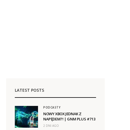
LATEST POSTS
PODCASTY
NOWY XBOX JEDNAK Z
NAPĘDEM?! | GNM PLUS #713
2 DNI AGO