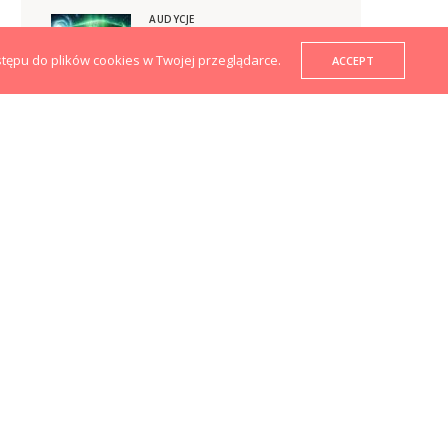
AUDYCJE
XBOX URATUJE PŁYTY? |
GRAMY NA MAXA ODC. 965
stępu do plików cookies w Twojej przeglądarce.
ACCEPT
04.08.2026
2 DNI AGO
PODCASTY
NIEZROZUMIAŁA DECYZJA CD
PROJEKT RED | GNM PLUS
#712
1 TYDZIEŃ AGO
AUDYCJE
CZARNE CHMURY NAD SONY |
GRAMY NA MAXA ODC. 964
28.07.2026
1 TYDZIEŃ AGO
PODCASTY
SZYKUJE SIĘ WIELKA POLSKA
SERIA | GNM PLUS #711
2 TYGODNIE AGO