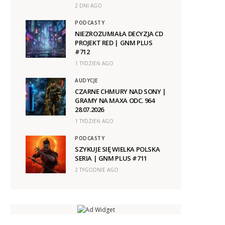
2 DNI AGO
PODCASTY
NIEZROZUMIAŁA DECYZJA CD
PROJEKT RED | GNM PLUS
#712
1 TYDZIEŃ AGO
AUDYCJE
CZARNE CHMURY NAD SONY |
GRAMY NA MAXA ODC. 964
28.07.2026
1 TYDZIEŃ AGO
PODCASTY
SZYKUJE SIĘ WIELKA POLSKA
SERIA | GNM PLUS #711
2 TYGODNIE AGO