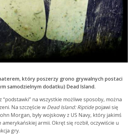
haterem, który poszerzy grono grywalnych postaci
żym samodzielnym dodatku) Dead Island.
ie z “podstawki” na wszystkie możliwe sposoby, można
dzeni. Na szczęście w
Dead Island: Riptide
pojawi się
John Morgan, były wojskowy z US Navy, który jakimś
amerykańskiej armii. Okręt się rozbił, oczywiście u
kcja gry.