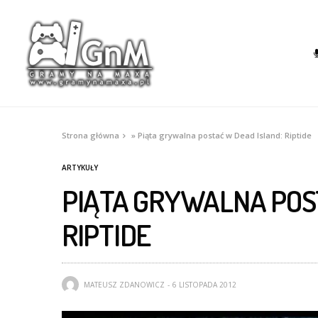
Strona główna
»
Piąta grywalna postać w Dead Island: Riptide
ARTYKUŁY
PIĄTA GRYWALNA POS
RIPTIDE
MATEUSZ ZDANOWICZ
6 LISTOPADA 2012