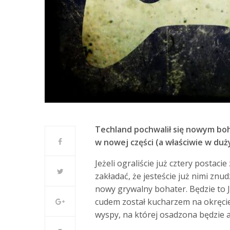
Techland pochwalił się nowym bo
w nowej części (a właściwie w du
Jeżeli ograliście już cztery postac
zakładać, że jesteście już nimi znu
nowy grywalny bohater. Będzie to 
cudem został kucharzem na okręcie 
wyspy, na której osadzona będzie a