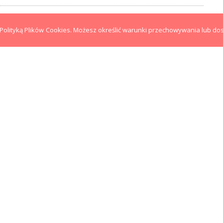
0
 z Polityką Plików Cookies. Możesz określić warunki przechowywania lub do