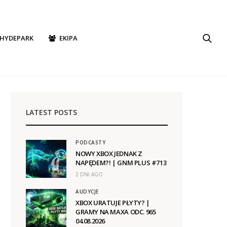
HYDEPARK
EKIPA
LATEST POSTS
PODCASTY
NOWY XBOX JEDNAK Z
NAPĘDEM?! | GNM PLUS #713
2 DNI AGO
AUDYCJE
XBOX URATUJE PŁYTY? |
GRAMY NA MAXA ODC. 965
04.08.2026