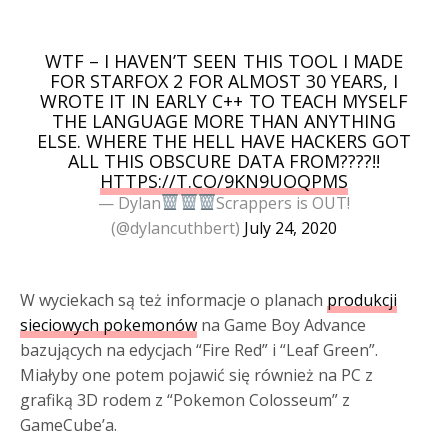
WTF – I HAVEN’T SEEN THIS TOOL I MADE
FOR STARFOX 2 FOR ALMOST 30 YEARS, I
WROTE IT IN EARLY C++ TO TEACH MYSELF
THE LANGUAGE MORE THAN ANYTHING
ELSE. WHERE THE HELL HAVE HACKERS GOT
ALL THIS OBSCURE DATA FROM????!!
HTTPS://T.CO/9KN9UOQPMS
— Dylan
Scrappers is OUT!
(@dylancuthbert)
July 24, 2020
W wyciekach są też informacje o planach
produkcji
sieciowych pokemonów
na Game Boy Advance
bazujących na edycjach “Fire Red” i “Leaf Green”.
Miałyby one potem pojawić się również na PC z
grafiką 3D rodem z “Pokemon Colosseum” z
GameCube’a.