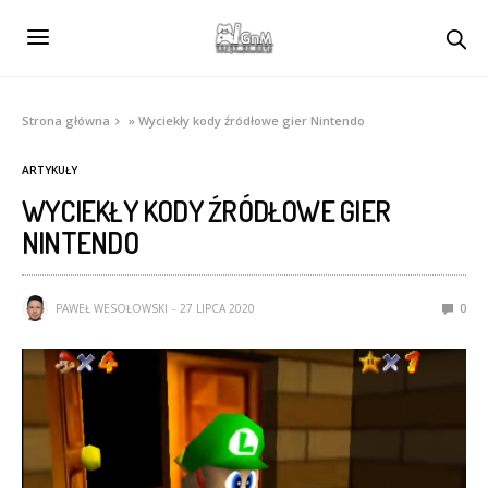
Strona główna
»
Wyciekły kody źródłowe gier Nintendo
ARTYKUŁY
WYCIEKŁY KODY ŹRÓDŁOWE GIER
NINTENDO
PAWEŁ WESOŁOWSKI
27 LIPCA 2020
0