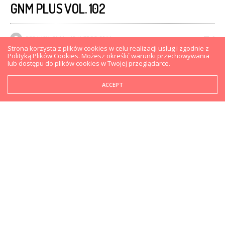
GNM PLUS VOL. 102
REDAKCJA GNM
15 LUTEGO 2014
0
Strona korzysta z plików cookies w celu realizacji usług i zgodnie z
Polityką Plików Cookies. Możesz określić warunki przechowywania
lub dostępu do plików cookies w Twojej przeglądarce.
ACCEPT
W 102 odcinku GnM Plus rozmawiamy zapowiedzi
Risen 3, dyskutujemy na temat przyszłości Irrational
Games i zastanawiamy się nad sensem tworzenia
kolejnej gry z serii Tony Hawk.