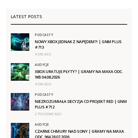
LATEST POSTS
PODCASTY
NOWY XBOX JEDNAK Z NAPĘDEM?! | GNM PLUS
#713
4 DNI AGO
AUDYCJE
XBOX URATUJE PŁYTY? | GRAMY NA MAXA ODC.
965 04.08.2026
4 DNI AGO
PODCASTY
NIEZROZUMIAŁA DECYZJA CD PROJEKT RED | GNM
PLUS #712
2 TYGODNIE AGO
AUDYCJE
CZARNE CHMURY NAD SONY | GRAMY NA MAXA
ODC. 964 28.07.2026