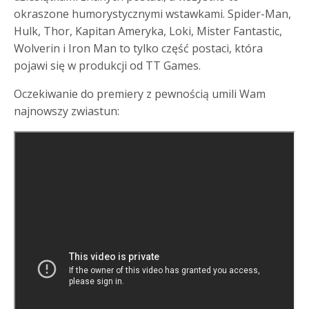
okraszone humorystycznymi wstawkami. Spider-Man,
Hulk, Thor, Kapitan Ameryka, Loki, Mister Fantastic,
Wolverin i Iron Man to tylko część postaci, która
pojawi się w produkcji od TT Games.
Oczekiwanie do premiery z pewnością umili Wam
najnowszy zwiastun: