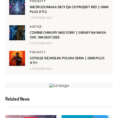
PODCASTY
NIEZROZUMIAŁA DECYZJA CD PROJEKT RED | GNM
PLUS #712
2 TYGODNIE AGO
AUDYCJE
CZARNE CHMURY NAD SONY | GRAMY NA MAXA
ODC. 964 28.07.2026
2 TYGODNIE AGO
PODCASTY
SZYKUJE SIĘ WIELKA POLSKA SERIA | GNM PLUS
#711
3 TYGODNIE AGO
Related News