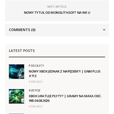
NEXT ARTICLE
NOWY TYTUŁ OD MONOLITHSOFT NA WII U
COMMENTS
(0)
LATEST POSTS
PODCASTY
NOWY XBOX JEDNAK Z NAPĘDEM?! | GNM PLUS
#713
4 DNI AGO
AUDYCJE
XBOX URATUJE PŁYTY? | GRAMY NA MAXA ODC.
965 04.08.2026
4 DNI AGO