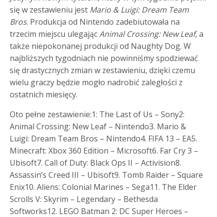
się w zestawieniu jest
Mario & Luigi: Dream Team
Bros
. Produkcja od Nintendo zadebiutowała na
trzecim miejscu ulegając
Animal Crossing: New Leaf
, a
także niepokonanej produkcji od Naughty Dog. W
najbliższych tygodniach nie powinniśmy spodziewać
się drastycznych zmian w zestawieniu, dzięki czemu
wielu graczy będzie mogło nadrobić zaległości z
ostatnich miesięcy.
Oto pełne zestawienie:1: The Last of Us – Sony2:
Animal Crossing: New Leaf – Nintendo3. Mario &
Luigi: Dream Team Bros – Nintendo4. FIFA 13 – EA5.
Minecraft: Xbox 360 Edition – Microsoft6. Far Cry 3 –
Ubisoft7. Call of Duty: Black Ops II – Activision8.
Assassin’s Creed III – Ubisoft9. Tomb Raider – Square
Enix10. Aliens: Colonial Marines – Sega11. The Elder
Scrolls V: Skyrim – Legendary – Bethesda
Softworks12. LEGO Batman 2: DC Super Heroes –