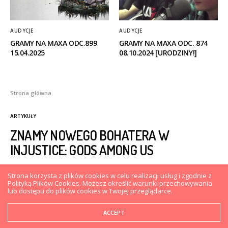
AUDYCJE
AUDYCJE
GRAMY NA MAXA ODC.899
GRAMY NA MAXA ODC. 874
15.04.2025
08.10.2024 [URODZINY!]
Strona główna
ARTYKUŁY
ZNAMY NOWEGO BOHATERA W
INJUSTICE: GODS AMONG US
Strona korzysta z plików cookies w celu realizacji usług i zgodnie z
PIOTR KRYSA
15 LIPCA 2013
0
Polityką Plików Cookies. Możesz określić warunki przechowywania
lub dostępu do plików cookies w Twojej przeglądarce.
Jeden z bohaterów należący do Ligi Sprawiedliwych,
ACCEPT
już wkrótce może znaleźć się w gronie herosów