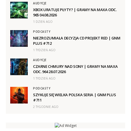
AUDYCJE
XBOX URATUJE PŁYTY? | GRAMY NA MAXA ODC.
965 04.08.2026
1 DZIEŃ AGO
PODCASTY
NIEZROZUMIAŁA DECYZJA CD PROJEKT RED | GNM
PLUS #712
1 TYDZIEŃ AGO
AUDYCJE
CZARNE CHMURY NAD SONY | GRAMY NA MAXA
ODC. 964 28.07.2026
1 TYDZIEŃ AGO
PODCASTY
SZYKUJE SIĘ WIELKA POLSKA SERIA | GNM PLUS
#711
2 TYGODNIE AGO