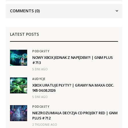
COMMENTS
(0)
LATEST POSTS
PODCASTY
NOWY XBOX JEDNAK Z NAPĘDEM?! | GNM PLUS
#713
5 DNI AGO
AUDYCJE
XBOX URATUJE PŁYTY? | GRAMY NA MAXA ODC.
965 04.08.2026
5 DNI AGO
PODCASTY
NIEZROZUMIAŁA DECYZJA CD PROJEKT RED | GNM
PLUS #712
2 TYGODNIE AGO