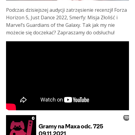
Podczas dzisiejszej audycji zatrzęsienie recenzji! Forza
Horizon 5, Just Dance 2022, Smerfy: Misja Złoliść i
Marvel’s Guardians of the Galaxy. Tak jak my nie
możecie się doczekać? Zapraszamy do odsłuchu!