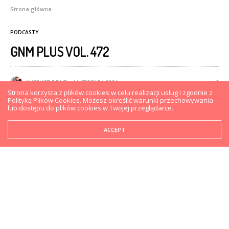
Strona główna
PODCASTY
GNM PLUS VOL. 472
MATEUSZ FIDUT
4 LISTOPADA 2021
0
Strona korzysta z plików cookies w celu realizacji usług i zgodnie z
Polityką Plików Cookies. Możesz określić warunki przechowywania
lub dostępu do plików cookies w Twojej przeglądarce.
ACCEPT