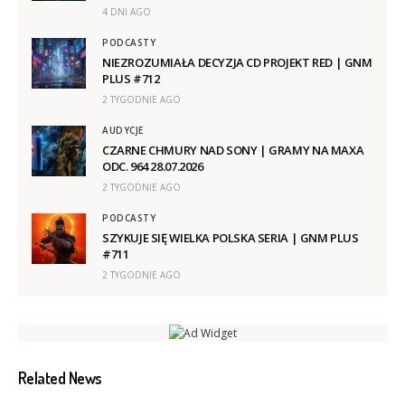
4 DNI AGO
PODCASTY
NIEZROZUMIAŁA DECYZJA CD PROJEKT RED | GNM
PLUS #712
2 TYGODNIE AGO
AUDYCJE
CZARNE CHMURY NAD SONY | GRAMY NA MAXA
ODC. 964 28.07.2026
2 TYGODNIE AGO
PODCASTY
SZYKUJE SIĘ WIELKA POLSKA SERIA | GNM PLUS
#711
2 TYGODNIE AGO
Related News