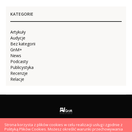
KATEGORIE
Artykuły
Audycje
Bez kategorii
GnM+
News
Podcasty
Publicystyka
Recenzje
Relacje
Strona korzysta z plików cookies w celu realizacji usług i zgodnie z
AUDYCJE
PODCASTY
VIDEO
ARTYKUŁY
HYDEPARK
Polityką Plików Cookies. Możesz określić warunki przechowywania