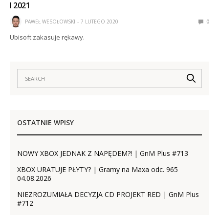
I 2021
PAWEŁ WESOŁOWSKI
7 LUTEGO 2020
0
Ubisoft zakasuje rękawy.
OSTATNIE WPISY
NOWY XBOX JEDNAK Z NAPĘDEM?! | GnM Plus #713
XBOX URATUJE PŁYTY? | Gramy na Maxa odc. 965
04.08.2026
NIEZROZUMIAŁA DECYZJA CD PROJEKT RED | GnM Plus
#712