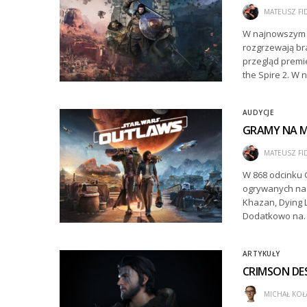
MATEUSZ FI
W najnowszym o
rozgrzewają br
przegląd premie
the Spire 2. W
AUDYCJE
GRAMY NA MA
MATEUSZ FI
W 868 odcinku 
ogrywanych na G
Khazan, Dying L
Dodatkowo na
ARTYKUŁY
CRIMSON DE
MICHAŁ KOŁ