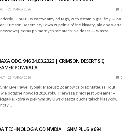
DUT
25 MARCA 2026
0
dcinku GnM Plus zaczynamy od tego, w co ostatnio graliśmy — na
r i Crimson Desert, czyli dwa zupełnie różne klimaty, ale oba warte
i newsowej lecimy po mocnych tematach: Na deser — Wasze
XA ODC. 946 24.03.2026 | CRIMSON DESERT SIĘ
REAMER POWRACA
DUT
25 MARCA 2026
0
 GnM Live Paweł Typiak, Mateusz Zdanowicz oraz Mateusz Fidut
dwie potężne nowości 2026 roku. Pierwszą z nich jest Screamer –
ścigałka, która w pięknym stylu wskrzesza ducha takich klasyków
ur czy…
 TECHNOLOGIA OD NVIDIA | GNM PLUS #694