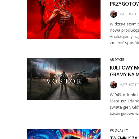
PRZYGOTOWA
MATEUSZ FI
W dzisiejszym 
nowa produkcja
Analizujemy naj
zmienić sposób,
AUDYCJE
KULTOWY MO
GRAMY NA MA
MATEUSZ FI
W 949. odcinku 
Mateusz Zdanow
świata gier. G
szczegółowe w
PODCASTY
TAJEMNICZA 