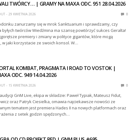
LI TWÓRCY… | GRAMY NA MAXA ODC. 951 28.04.2026
DUT
29 KWIETNIA 2026
0
odcinku zanurzamy się w mrok Sanktuarium i sprawdzamy, czy
 byłych twórców Wiedźmina ma szansę powtórzyć sukces Geralta!
gorętsze premiery i zmiany w polityce gigantów, które mogą
 w jaki korzystacie ze swoich konsol. W…
RTAL KOMBAT, PRAGMATA I ROAD TO VOSTOK |
XA ODC. 949 14.04.2026
DUT
15 KWIETNIA 2026
0
audycji GnM Live, ekipa w składzie: Paweł Typiak, Mateusz Fidut,
icz oraz Patryk Ciesielka, omawia najciekawsze nowości ze
łównym tematem jest premiera Hades II na nowych platformach oraz
rażenia z setek godzin spędzonych…
GRA OD CD PROJEKT RED | GNM PLUS #695