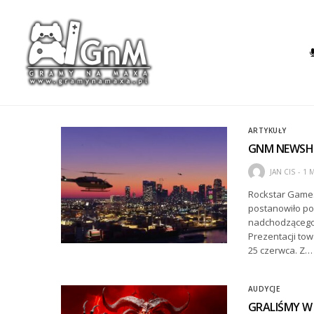
ARTYKUŁY
GNM NEWSHO
JAN CIS
1 
Rockstar Games
postanowiło po
nadchodzącego 
Prezentacji tow
25 czerwca. Z…
AUDYCJE
GRALIŚMY W 