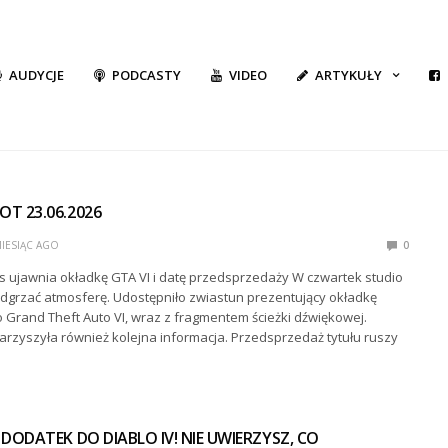
AUDYCJE
PODCASTY
VIDEO
ARTYKUŁY
T 23.06.2026
MIESIĄC AGO
0
 ujawnia okładkę GTA VI i datę przedsprzedaży W czwartek studio
dgrzać atmosferę. Udostępniło zwiastun prezentujący okładkę
Grand Theft Auto VI, wraz z fragmentem ścieżki dźwiękowej.
arzyszyła również kolejna informacja. Przedsprzedaż tytułu ruszy
DODATEK DO DIABLO IV! NIE UWIERZYSZ, CO