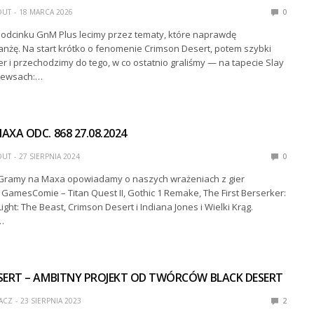
DUT
18 MARCA 2026
0
dcinku GnM Plus lecimy przez tematy, które naprawdę
anżę. Na start krótko o fenomenie Crimson Desert, potem szybki
r i przechodzimy do tego, w co ostatnio graliśmy — na tapecie Slay
 newsach:…
XA ODC. 868 27.08.2024
DUT
27 SIERPNIA 2024
0
Gramy na Maxa opowiadamy o naszych wrażeniach z gier
amesComie – Titan Quest II, Gothic 1 Remake, The First Berserker:
ight: The Beast, Crimson Desert i Indiana Jones i Wielki Krąg.
…
SERT – AMBITNY PROJEKT OD TWÓRCÓW BLACK DESERT
ACZ
23 SIERPNIA 2023
2