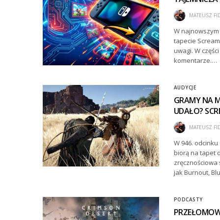
MATEUSZ FI
W najnowszym o
tapecie Screame
uwagi. W częśc
komentarze.…
AUDYCJE
GRAMY NA MA
UDAŁO? SC
MATEUSZ FI
W 946. odcinku
biorą na tapet 
zręcznościowa 
jak Burnout, Bl
PODCASTY
PRZEŁOMOWA