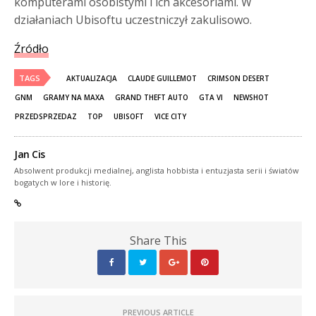
komputerami osobistymi i ich akcesoriami. W
działaniach Ubisoftu uczestniczył zakulisowo.
Źródło
TAGS
AKTUALIZACJA
CLAUDE GUILLEMOT
CRIMSON DESERT
GNM
GRAMY NA MAXA
GRAND THEFT AUTO
GTA VI
NEWSHOT
PRZEDSPRZEDAZ
TOP
UBISOFT
VICE CITY
Jan Cis
Absolwent produkcji medialnej, anglista hobbista i entuzjasta serii i światów
bogatych w lore i historię.
Share This
PREVIOUS ARTICLE