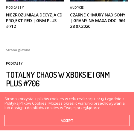
PODCASTY
AUDYCJE
NIEZROZUMIAŁA DECYZJA CD
CZARNE CHMURY NAD SONY
PROJEKT RED | GNM PLUS
| GRAMY NA MAXA ODC. 964
#712
28.07.2026
Strona główna
PODCASTY
TOTALNY CHAOS W XBOKSIE | GNM
PLUS #706
Strona korzysta z plików cookies w celu realizacji usług i zgodnie z
MATEUSZ FIDUT
2 MIESIĄCE AGO
0
Polityką Plików Cookies. Możesz określić warunki przechowywania
lub dostępu do plików cookies w Twojej przeglądarce.
ACCEPT