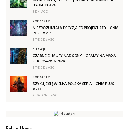
965 04.08.2026
3 DNI AGO
PODCASTY
NIEZROZUMIAŁA DECYZJA CD PROJEKT RED | GNM
PLUS #712
1 TYDZIEŃ AGO
AUDYCJE
CZARNE CHMURY NAD SONY | GRAMY NA MAXA
ODC. 964 28.07.2026
1 TYDZIEŃ AGO
PODCASTY
SZYKUJE SIĘ WIELKA POLSKA SERIA | GNM PLUS
#711
2 TYGODNIE AGO
Related News