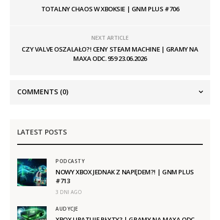
TOTALNY CHAOS W XBOKSIE | GNM PLUS #706
NEXT ARTICLE
CZY VALVE OSZALAŁO?! CENY STEAM MACHINE | GRAMY NA
MAXA ODC. 959 23.06.2026
COMMENTS
(0)
LATEST POSTS
PODCASTY
NOWY XBOX JEDNAK Z NAPĘDEM?! | GNM PLUS
#713
3 DNI AGO
AUDYCJE
XBOX URATUJE PŁYTY? | GRAMY NA MAXA ODC.