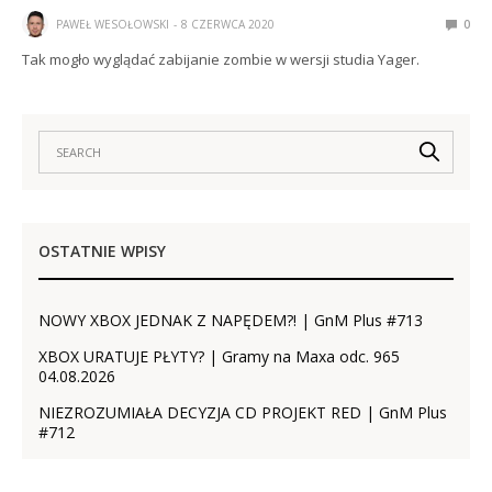
PAWEŁ WESOŁOWSKI
8 CZERWCA 2020
0
Tak mogło wyglądać zabijanie zombie w wersji studia Yager.
OSTATNIE WPISY
NOWY XBOX JEDNAK Z NAPĘDEM?! | GnM Plus #713
XBOX URATUJE PŁYTY? | Gramy na Maxa odc. 965
04.08.2026
NIEZROZUMIAŁA DECYZJA CD PROJEKT RED | GnM Plus
#712