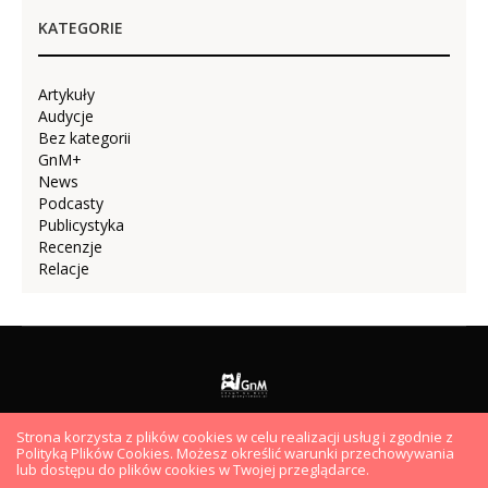
KATEGORIE
Artykuły
Audycje
Bez kategorii
GnM+
News
Podcasty
Publicystyka
Recenzje
Relacje
Strona korzysta z plików cookies w celu realizacji usług i zgodnie z
AUDYCJE
PODCASTY
VIDEO
ARTYKUŁY
HYDEPARK
Polityką Plików Cookies. Możesz określić warunki przechowywania
lub dostępu do plików cookies w Twojej przeglądarce.
EKIPA