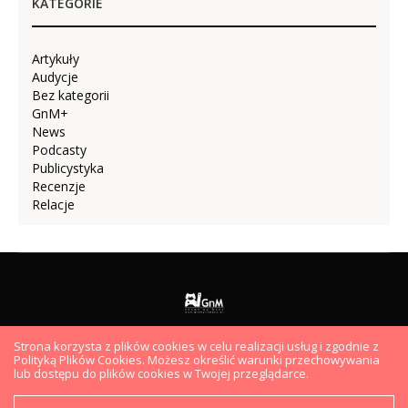
KATEGORIE
Artykuły
Audycje
Bez kategorii
GnM+
News
Podcasty
Publicystyka
Recenzje
Relacje
Strona korzysta z plików cookies w celu realizacji usług i zgodnie z
AUDYCJE
PODCASTY
VIDEO
ARTYKUŁY
HYDEPARK
Polityką Plików Cookies. Możesz określić warunki przechowywania
EKIPA
lub dostępu do plików cookies w Twojej przeglądarce.
Copyright ©2019 GramyNaMaxa.pl. Wszelkie prawa zastrzeżone.