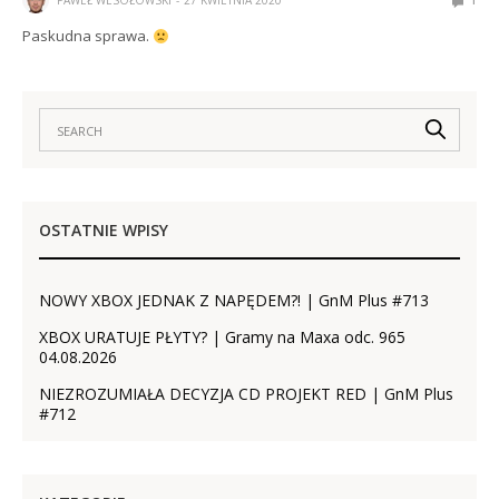
PAWEŁ WESOŁOWSKI
27 KWIETNIA 2020
1
Paskudna sprawa.
OSTATNIE WPISY
NOWY XBOX JEDNAK Z NAPĘDEM?! | GnM Plus #713
XBOX URATUJE PŁYTY? | Gramy na Maxa odc. 965
04.08.2026
NIEZROZUMIAŁA DECYZJA CD PROJEKT RED | GnM Plus
#712