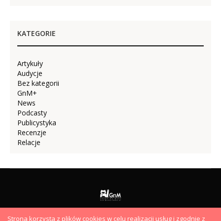
KATEGORIE
Artykuły
Audycje
Bez kategorii
GnM+
News
Podcasty
Publicystyka
Recenzje
Relacje
Strona korzysta z plików cookies w celu realizacji usług i zgodnie z
AUDYCJE
PODCASTY
VIDEO
ARTYKUŁY
HYDEPARK