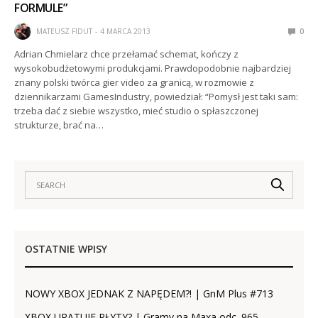
FORMULE”
MATEUSZ FIDUT
4 MARCA 2013
0
Adrian Chmielarz chce przełamać schemat, kończy z
wysokobudżetowymi produkcjami. Prawdopodobnie najbardziej
znany polski twórca gier video za granicą, w rozmowie z
dziennikarzami GamesIndustry, powiedział: “Pomysł jest taki sam:
trzeba dać z siebie wszystko, mieć studio o spłaszczonej
strukturze, brać na…
OSTATNIE WPISY
NOWY XBOX JEDNAK Z NAPĘDEM?! | GnM Plus #713
XBOX URATUJE PŁYTY? | Gramy na Maxa odc. 965