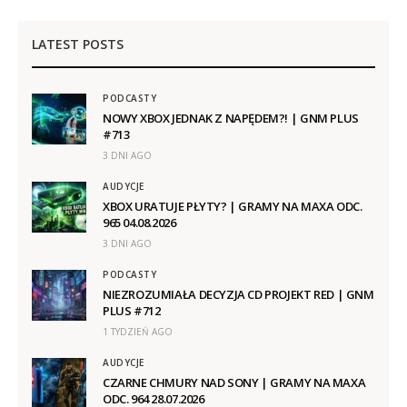
LATEST POSTS
PODCASTY
NOWY XBOX JEDNAK Z NAPĘDEM?! | GNM PLUS
#713
3 DNI AGO
AUDYCJE
XBOX URATUJE PŁYTY? | GRAMY NA MAXA ODC.
965 04.08.2026
3 DNI AGO
PODCASTY
NIEZROZUMIAŁA DECYZJA CD PROJEKT RED | GNM
PLUS #712
1 TYDZIEŃ AGO
AUDYCJE
CZARNE CHMURY NAD SONY | GRAMY NA MAXA
ODC. 964 28.07.2026