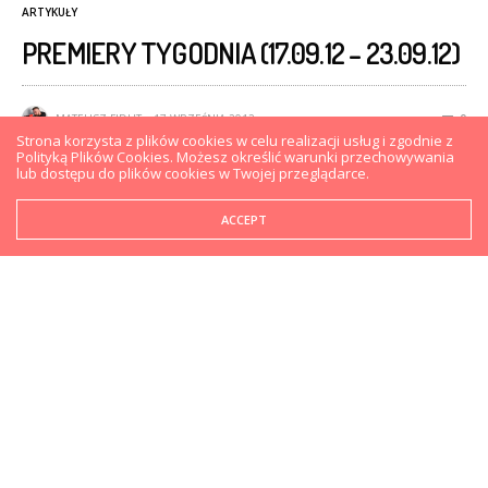
ARTYKUŁY
PREMIERY TYGODNIA (17.09.12 – 23.09.12)
MATEUSZ FIDUT
17 WRZEŚNIA 2012
0
Strona korzysta z plików cookies w celu realizacji usług i zgodnie z
Polityką Plików Cookies. Możesz określić warunki przechowywania
lub dostępu do plików cookies w Twojej przeglądarce.
ACCEPT
Na półki sklepowe w tym tygodniu trafią między
innymi: Borderlands 2, F1 2012, Pro Evolution Soccer
2013 i The Testament of Sherlock Holmes.