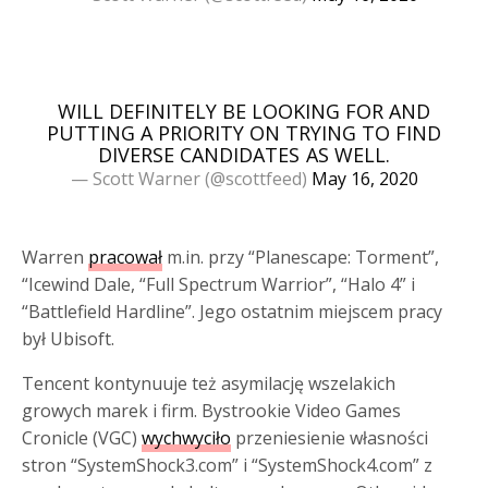
WILL DEFINITELY BE LOOKING FOR AND
PUTTING A PRIORITY ON TRYING TO FIND
DIVERSE CANDIDATES AS WELL.
— Scott Warner (@scottfeed)
May 16, 2020
Warren
pracował
m.in. przy “Planescape: Torment”,
“Icewind Dale, “Full Spectrum Warrior”, “Halo 4” i
“Battlefield Hardline”. Jego ostatnim miejscem pracy
był Ubisoft.
Tencent kontynuuje też asymilację wszelakich
growych marek i firm. Bystrookie Video Games
Cronicle (VGC)
wychwyciło
przeniesienie własności
stron “SystemShock3.com” i “SystemShock4.com” z