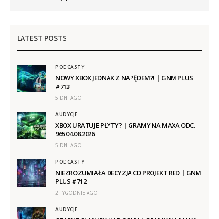
LATEST POSTS
PODCASTY
NOWY XBOX JEDNAK Z NAPĘDEM?! | GNM PLUS
#713
5 DNI AGO
AUDYCJE
XBOX URATUJE PŁYTY? | GRAMY NA MAXA ODC.
965 04.08.2026
5 DNI AGO
PODCASTY
NIEZROZUMIAŁA DECYZJA CD PROJEKT RED | GNM
PLUS #712
2 TYGODNIE AGO
AUDYCJE