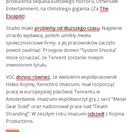
producenta sequela kultowego horroru, Otherside
Entertainment, na chińskiego giganta. (Za
The
Escapist
)
Studio miało
problemy od dłuższego czasu
. Najpierw
straciło wydawcę, potem umilkły media
społecznościowe firmy, a jej pracowników zaczęto
powoli zwalniać. Przejęcie domen “System Shocka”
może oznaczać, że Tencent zostanie nowym
inwestorem tytułu.
VGC
donosi również
, że wieloletni współpracownik
Hideo Kojimy, Kenichiro Imaizumi, miał rozpocząć
pracę w europejskiej placówce Tencentu w
Amsterdamie. Imaizumi współtworzył gry z serii “Metal
Gear Solid” oraz nadzorował prace nad “Death
Stranding”. W zeszłym roku Imazumi
odszedł
z Kojima
Productions.