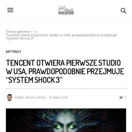
Strona główna
»
Tencent otwiera pierwsze studio w USA, prawdopodobnie przejmuje
“System Shock 3”
ARTYKUŁY
TENCENT OTWIERA PIERWSZE STUDIO
W USA, PRAWDOPODOBNIE PRZEJMUJE
“SYSTEM SHOCK 3”
PAWEŁ WESOŁOWSKI
19 MAJA 2020
1