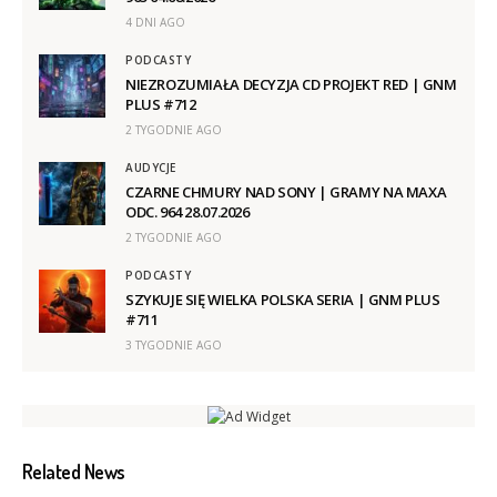
4 DNI AGO
PODCASTY
NIEZROZUMIAŁA DECYZJA CD PROJEKT RED | GNM
PLUS #712
2 TYGODNIE AGO
AUDYCJE
CZARNE CHMURY NAD SONY | GRAMY NA MAXA
ODC. 964 28.07.2026
2 TYGODNIE AGO
PODCASTY
SZYKUJE SIĘ WIELKA POLSKA SERIA | GNM PLUS
#711
3 TYGODNIE AGO
Related News