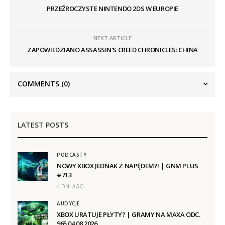
PRZEŹROCZYSTE NINTENDO 2DS W EUROPIE
NEXT ARTICLE
ZAPOWIEDZIANO ASSASSIN'S CREED CHRONICLES: CHINA
COMMENTS
(0)
LATEST POSTS
PODCASTY
NOWY XBOX JEDNAK Z NAPĘDEM?! | GNM PLUS
#713
4 DNI AGO
AUDYCJE
XBOX URATUJE PŁYTY? | GRAMY NA MAXA ODC.
965 04.08.2026