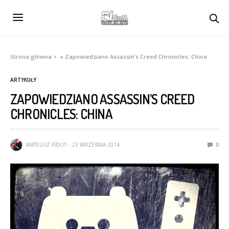
Strona główna
»
Zapowiedziano Assassin’s Creed Chronicles: China
ARTYKUŁY
ZAPOWIEDZIANO ASSASSIN’S CREED
CHRONICLES: CHINA
MATEUSZ FIDUT
23 WRZEŚNIA 2014
0