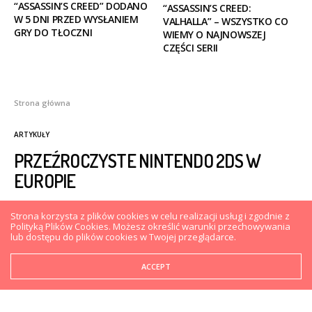
“ASSASSIN’S CREED” DODANO
“ASSASSIN’S CREED:
W 5 DNI PRZED WYSŁANIEM
VALHALLA” – WSZYSTKO CO
GRY DO TŁOCZNI
WIEMY O NAJNOWSZEJ
CZĘŚCI SERII
Strona główna
ARTYKUŁY
PRZEŹROCZYSTE NINTENDO 2DS W
EUROPIE
Strona korzysta z plików cookies w celu realizacji usług i zgodnie z
MATEUSZ FIDUT
23 WRZEŚNIA 2014
0
Polityką Plików Cookies. Możesz określić warunki przechowywania
lub dostępu do plików cookies w Twojej przeglądarce.
ACCEPT