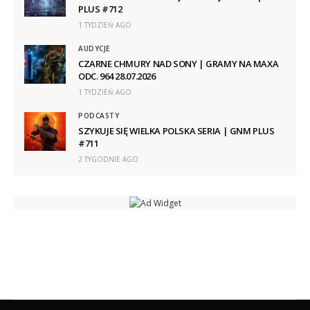
PLUS #712
1 TYDZIEŃ AGO
AUDYCJE
CZARNE CHMURY NAD SONY | GRAMY NA MAXA
ODC. 964 28.07.2026
1 TYDZIEŃ AGO
PODCASTY
SZYKUJE SIĘ WIELKA POLSKA SERIA | GNM PLUS
#711
2 TYGODNIE AGO