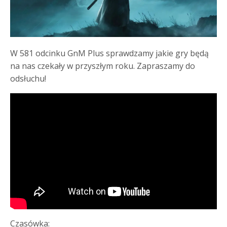
W 581 odcinku GnM Plus sprawdzamy jakie gry będą
na nas czekały w przyszłym roku. Zapraszamy do
odsłuchu!
Czasówka: