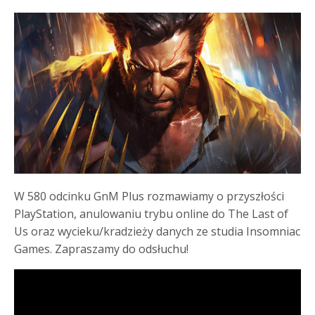
W 580 odcinku GnM Plus rozmawiamy o przyszłości
PlayStation, anulowaniu trybu online do The Last of
Us oraz wycieku/kradzieży danych ze studia Insomniac
Games. Zapraszamy do odsłuchu!