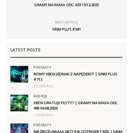
GRAMY NA MAXA ODC. 833 19.12.2023
NEXT ARTICLE
GNM PLUS #581
LATEST POSTS
PODCASTY
NOWY XBOX JEDNAK Z NAPĘDEM?! | GNM PLUS
#713
1 DZIEŃ AGO
AUDYCJE
XBOX URATUJE PŁYTY? | GRAMY NA MAXA ODC.
965 04.08.2026
1 DZIEŃ AGO
PODCASTY
NIEZROZUMIAŁA DECYZJA CD PROJEKT RED | GNM