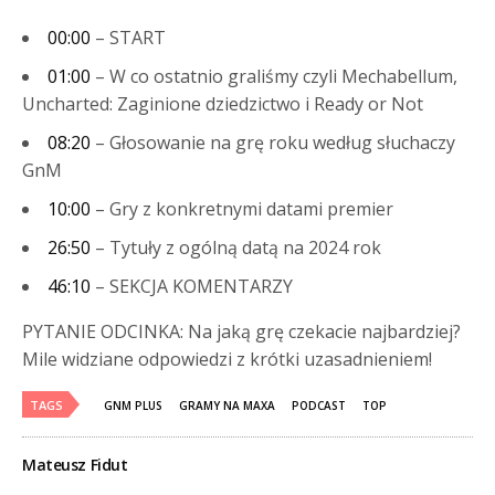
00:00
– START
01:00
– W co ostatnio graliśmy czyli Mechabellum,
Uncharted: Zaginione dziedzictwo i Ready or Not
08:20
– Głosowanie na grę roku według słuchaczy
GnM
10:00
– Gry z konkretnymi datami premier
26:50
– Tytuły z ogólną datą na 2024 rok
46:10
– SEKCJA KOMENTARZY
PYTANIE ODCINKA: Na jaką grę czekacie najbardziej?
Mile widziane odpowiedzi z krótki uzasadnieniem!
TAGS
GNM PLUS
GRAMY NA MAXA
PODCAST
TOP
Mateusz Fidut