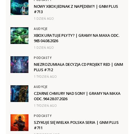
NOWY XBOX JEDNAK Z NAPĘDEM?! | GNM PLUS
#713
1 DZIEŃ AGO
AUDYCJE
XBOX URATUJE PŁYTY? | GRAMY NA MAXA ODC.
965 04.08.2026
1 DZIEŃ AGO
PODCASTY
NIEZROZUMIAŁA DECYZJA CD PROJEKT RED | GNM
PLUS #712
1 TYDZIEŃ AGO
AUDYCJE
CZARNE CHMURY NAD SONY | GRAMY NA MAXA
ODC. 964 28.07.2026
1 TYDZIEŃ AGO
PODCASTY
SZYKUJE SIĘ WIELKA POLSKA SERIA | GNM PLUS
#711