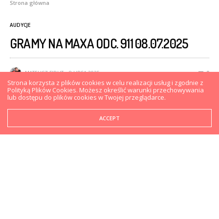
Strona główna
AUDYCJE
GRAMY NA MAXA ODC. 911 08.07.2025
MATEUSZ FIDUT
8 LIPCA 2025
0
Strona korzysta z plików cookies w celu realizacji usług i zgodnie z
Polityką Plików Cookies. Możesz określić warunki przechowywania
lub dostępu do plików cookies w Twojej przeglądarce.
ACCEPT
W 911 odcinku audycji Gramy na Maxa recenzujemy