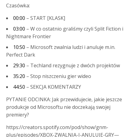
Czasówka:
00:00
– START [KLASK]
03:00
– W co ostatnio graliśmy czyli Split Fiction i
Nightmare Frontier
10:50
– Microsoft zwalnia ludzi i anuluje m.in.
Perfect Dark
29:30
– Techland rezygnuje z dwóch projektów
35:20
– Stop niszczeniu gier wideo
44:50
– SEKCJA KOMENTARZY
PYTANIE ODCINKA: Jak przewidujecie, jakie jeszcze
produkcje od Microsoftu nie doczekają swojej
premiery?
https://creators.spotify.com/pod/show/gnm-
plus/episodes/XBOX-ZWALNIA-I-ANULUJE-GRY—