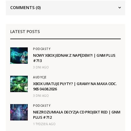
COMMENTS
(0)
LATEST POSTS
PODCASTY
NOWY XBOX JEDNAK Z NAPĘDEM?! | GNM PLUS
#713
3 DNI AGO
AUDYCJE
XBOX URATUJE PŁYTY? | GRAMY NA MAXA ODC.
965 04.08.2026
3 DNI AGO
PODCASTY
NIEZROZUMIAŁA DECYZJA CD PROJEKT RED | GNM
PLUS #712
1 TYDZIEŃ AGO