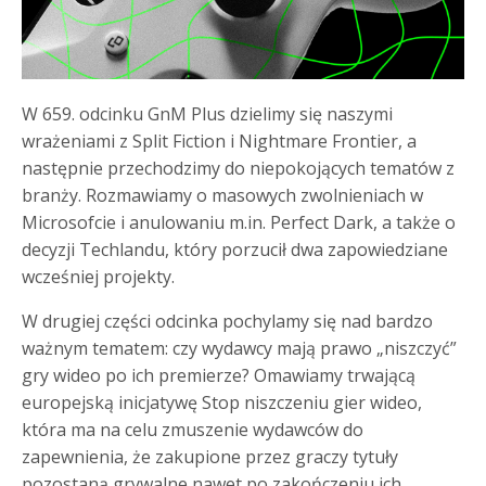
W 659. odcinku GnM Plus dzielimy się naszymi
wrażeniami z Split Fiction i Nightmare Frontier, a
następnie przechodzimy do niepokojących tematów z
branży. Rozmawiamy o masowych zwolnieniach w
Microsofcie i anulowaniu m.in. Perfect Dark, a także o
decyzji Techlandu, który porzucił dwa zapowiedziane
wcześniej projekty.
W drugiej części odcinka pochylamy się nad bardzo
ważnym tematem: czy wydawcy mają prawo „niszczyć”
gry wideo po ich premierze? Omawiamy trwającą
europejską inicjatywę Stop niszczeniu gier wideo,
która ma na celu zmuszenie wydawców do
zapewnienia, że zakupione przez graczy tytuły
pozostaną grywalne nawet po zakończeniu ich