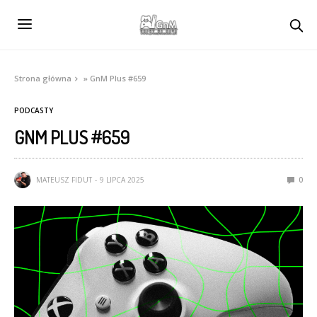
Strona główna
»
GnM Plus #659
PODCASTY
GNM PLUS #659
MATEUSZ FIDUT
9 LIPCA 2025
0