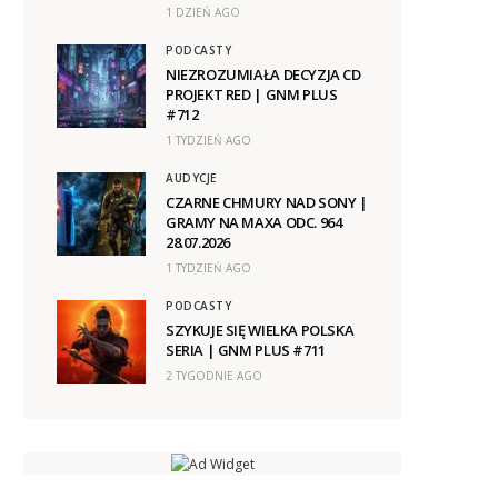
1 DZIEŃ AGO
PODCASTY
NIEZROZUMIAŁA DECYZJA CD
PROJEKT RED | GNM PLUS
#712
1 TYDZIEŃ AGO
AUDYCJE
CZARNE CHMURY NAD SONY |
GRAMY NA MAXA ODC. 964
28.07.2026
1 TYDZIEŃ AGO
PODCASTY
SZYKUJE SIĘ WIELKA POLSKA
SERIA | GNM PLUS #711
2 TYGODNIE AGO