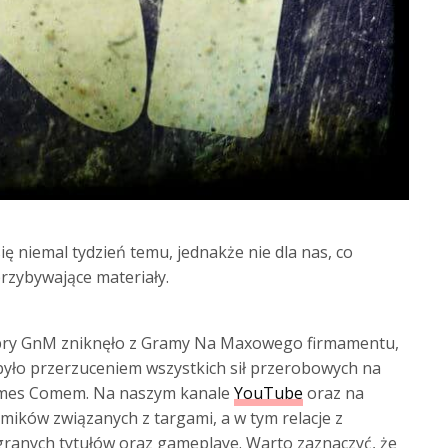
 niemal tydzień temu, jednakże nie dla nas, co
rzybywające materiały.
Dobry GnM zniknęło z Gramy Na Maxowego firmamentu,
ło przerzuceniem wszystkich sił przerobowych na
ames Comem. Na naszym kanale
YouTube
oraz na
ilmików związanych z targami, a w tym relacje z
ogranych tytułów oraz gameplaye. Warto zaznaczyć, że