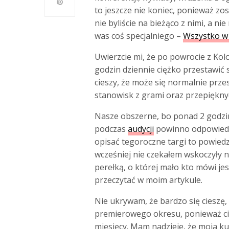
to jeszcze nie koniec, ponieważ zos
nie byliście na bieżąco z nimi, a ni
was coś specjalniego –
Wszystko w
Uwierzcie mi, że po powrocie z Kolo
godzin dziennie ciężko przestawić s
cieszy, że może się normalnie prze
stanowisk z grami oraz przepiękny
Nasze obszerne, bo ponad 2 godz
podczas
audycji
powinno odpowiedz
opisać tegoroczne targi to powiedzi
wcześniej nie czekałem wskoczyły n
perełką, o której mało kto mówi je
przeczytać w moim artykule.
Nie ukrywam, że bardzo się cieszę,
premierowego okresu, ponieważ cią
miesięcy. Mam nadzieje, że moja k