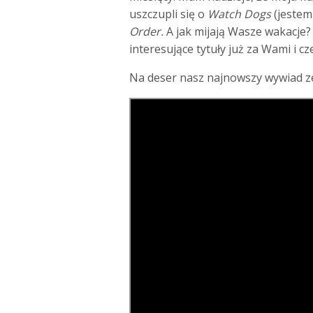
uszczupli się o
Watch Dogs
(jestem
Order.
A jak mijają Wasze wakacje?
interesujące tytuły już za Wami i 
Na deser nasz najnowszy wywiad z