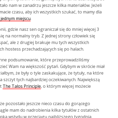
tało nam w zanadrzu jeszcze kilka materiałów. Jeżeli
e macie czasu, aby ich wszystkich szukać, to mamy dla
 jednym miejscu
.
nii, gdzie nasz sen ograniczał się do mniej więcej 3
ię na normalny tryb. Z jednej strony człowiek się
spać, ale z drugiej brakuje mu tych wszystkich
ch hostess przechadzających się po halach.
inne podsumowanie, które przeprowadziliśmy
ieć Wam na większość pytań. Gdybym w skrócie miał
ałbym, że były o tyle zaskakujące, że tytuły, na które
a szczyt tych najbardziej oczekiwanych. Największą
st
The Talos Principle
, o którym więcej możecie
 że pozostało jeszcze nieco czasu do gorącego
gle mam do nadrobienia kilka tytułów z ostatnich
upka wstydu w przeciągu najbliższego tygodnia