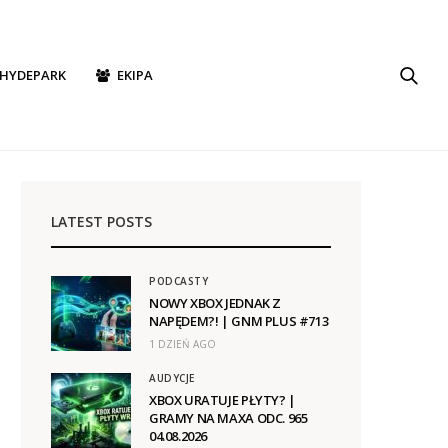
HYDEPARK
EKIPA
LATEST POSTS
PODCASTY
NOWY XBOX JEDNAK Z
NAPĘDEM?! | GNM PLUS #713
1 DZIEŃ AGO
AUDYCJE
XBOX URATUJE PŁYTY? |
GRAMY NA MAXA ODC. 965
04.08.2026