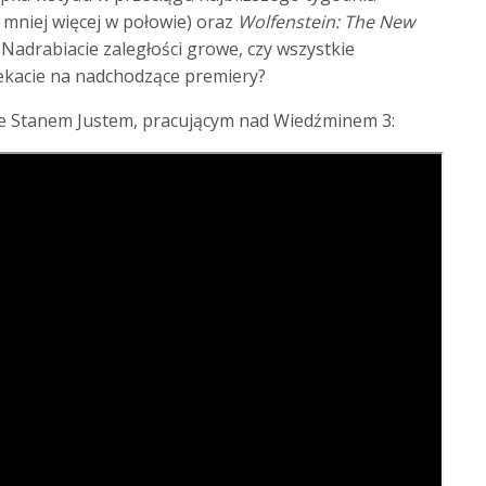
 mniej więcej w połowie) oraz
Wolfenstein: The New
 Nadrabiacie zaległości growe, czy wszystkie
czekacie na nadchodzące premiery?
e Stanem Justem, pracującym nad Wiedźminem 3: