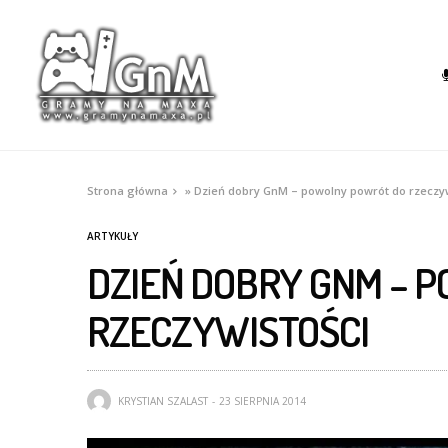
Strona główna
»
Dzień dobry GnM – powolny powrót do rzeczyw
ARTYKUŁY
DZIEŃ DOBRY GNM – 
RZECZYWISTOŚCI
KRYSTIAN SZALAST
23 SIERPNIA 2014